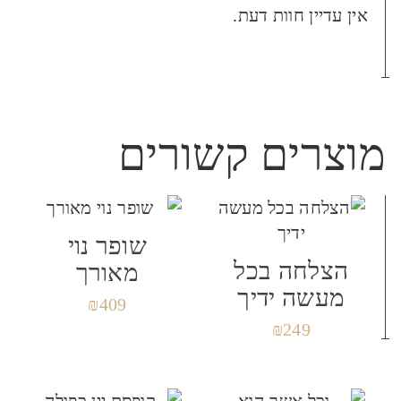
היה הראשון לכתוב סקירה
אין עדיין חוות דעת.
“יחד נבנה עתיד יפה יותר”
האימייל לא יוצג באתר.
שדות החובה מסומנים
*
הביקורת שלך
*
מוצרים קשורים
שופר נוי
שם
*
הצלחה בכל
מאורך
מעשה ידיך
₪
409
₪
249
אימייל
*