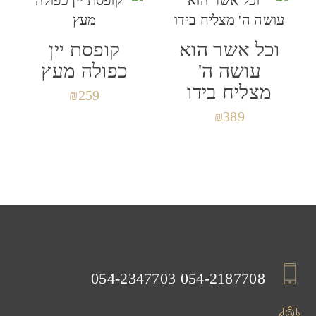
שמור בדפדפן זה את השם, האימייל והאתר שלי
וכל אשר הוא
קופסת יין
לפעם הבאה שאגיב.
עושה ה'
כפולה מעץ
מצליח בידו
₪
259
₪
389
054-2347703
054-2187708