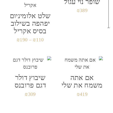
שופר נוי עגול
שם
*
₪
389
שלט אלומיניום
יפהפה בשילוב
בסיס אקריל
אימייל
*
₪
190
–
₪
110
שמור בדפדפן זה את השם, האימייל והאתר שלי
לפעם הבאה שאגיב.
אם אתה
שיבוץ דולר
משמח את שלי
דגם פרובנס
₪
309
₪
419