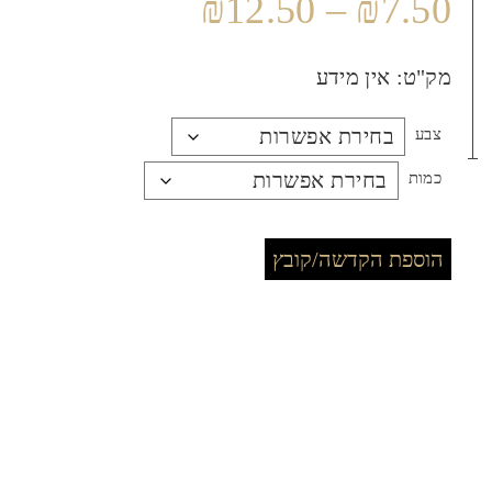
₪
12.50
–
₪
7.50
מק"ט:
אין מידע
צבע
כמות
הוספת הקדשה/קובץ