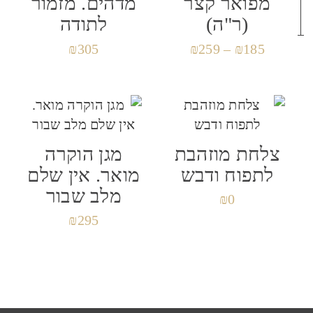
מפואר קצר
מדהים. מזמור
(ר"ה)
לתודה
₪
305
₪
259
–
₪
185
אימייל
*
שמור בדפדפן זה את השם, האימייל והאתר שלי
צלחת מוזהבת
מגן הוקרה
לפעם הבאה שאגיב.
לתפוח ודבש
מואר. אין שלם
מלב שבור
₪
0
₪
295