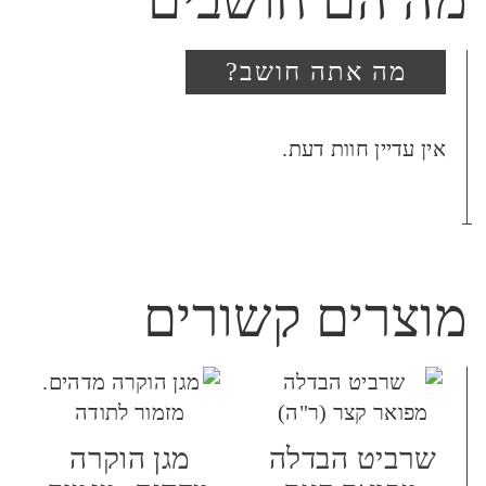
מה הם חושבים
מה אתה חושב?
היה הראשון לכתוב סקירה
אין עדיין חוות דעת.
“מגן הוקרה אקריל. לחיים
ולברכה”
האימייל לא יוצג באתר.
שדות החובה מסומנים
*
מוצרים קשורים
הביקורת שלך
*
שרביט הבדלה
מגן הוקרה
שם
*