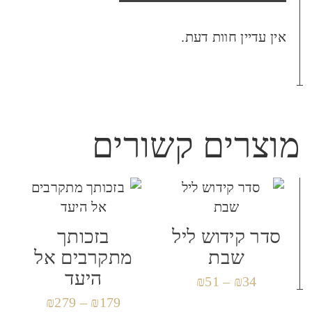
היה הראשון לכתוב סקירה
אין עדיין חוות דעת.
“מגן הוקרה אקריל. שמחה
יהודית”
האימייל לא יוצג באתר.
שדות החובה מסומנים
*
מוצרים קשורים
הביקורת שלך
*
סדר קידוש ליל
בזכותך
שם
*
שבת
מתקרבים אל
היעד
₪
51
–
₪
34
₪
279
–
₪
179
אימייל
*