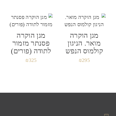
שמור בדפדפן זה את השם, האימייל והאתר שלי
מגן הוקרה
מגן הוקרה
לפעם הבאה שאגיב.
מואר. הניגון
פסנתר מזמור
קולמוס הנפש
לתודה (פורים)
₪
325
₪
295