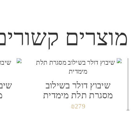
הביקורת שלך
*
מוצרים קשורים
שם
*
אימיי
שיבוץ דולר בשילוב
שיבו
שמור בדפדפן זה את השם, האימייל והאתר שלי
מסגרת תלת מימדית
מ
₪
279