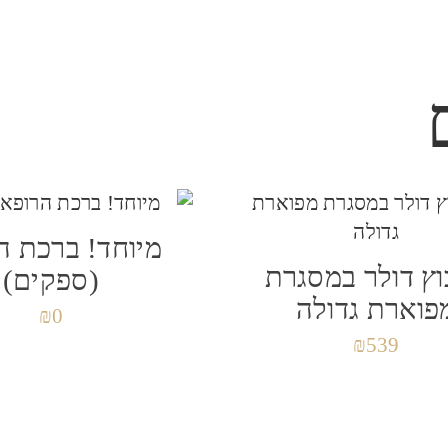
ל
*
מיוחד! ברכת ה
ץ דולר במסגרת
 לפעם הבאה שאגיב.
(ספקים)
פוארת גדולה
₪
0
₪
539