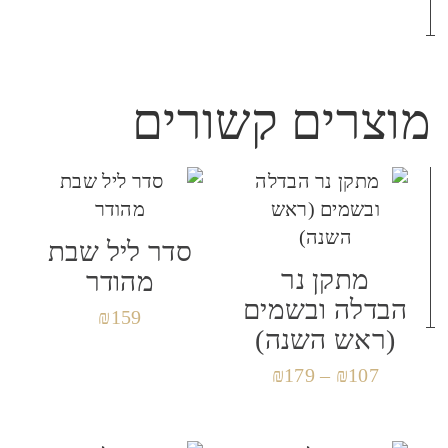
האימייל לא יוצג באתר.
שדות החובה מסומנים
*
הביקורת שלך
*
מוצרים קשורים
שם
*
סדר ליל שבת
מתקן נר
מהודר
הבדלה ובשמים
₪
159
אימייל
*
(ראש השנה)
₪
179
–
₪
107
שמור בדפדפן זה את השם, האימייל והאתר שלי