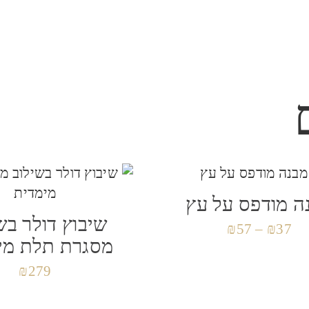
ל
*
ה מודפס על עץ
שיבוץ דולר בש
 לפעם הבאה שאגיב.
₪
57
–
₪
37
מסגרת תלת מי
₪
279