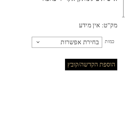
מק"ט:
אין מידע
כמות
הוספת הקדשה/קובץ