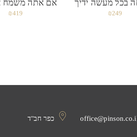
 בכל מעשה ידיך
אם אתה משמח א
 לפעם הבאה שאגיב.
₪
419
₪
249
office@pinson.co.i
כפר חב"ד