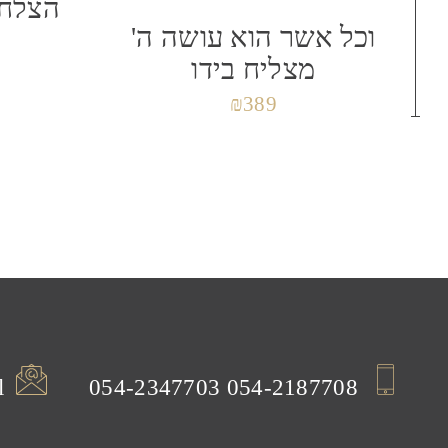
הצלחה
וכל אשר הוא עושה ה'
שמור בדפדפן זה את השם, האימייל והאתר שלי
מצליח בידו
₪
389
l
054-2347703
054-2187708