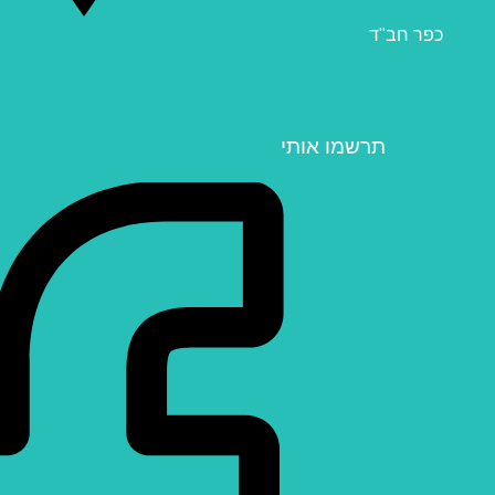
כפר חב"ד