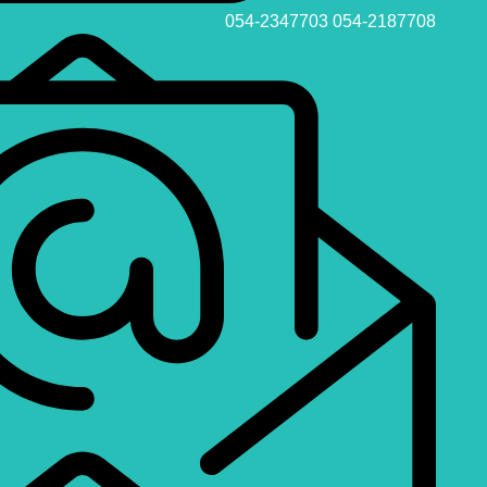
054-2347703
054-2187708