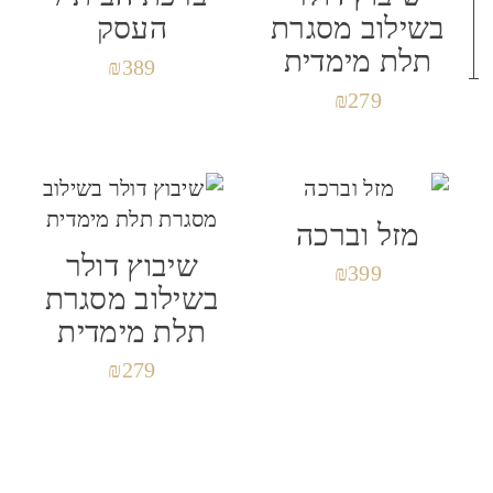
שם
*
בשילוב מסגרת
העסק
תלת מימדית
₪
389
₪
279
אימייל
*
מזל וברכה
שמור בדפדפן זה את השם, האימייל והאתר שלי
שיבוץ דולר
לפעם הבאה שאגיב.
₪
399
בשילוב מסגרת
תלת מימדית
₪
279