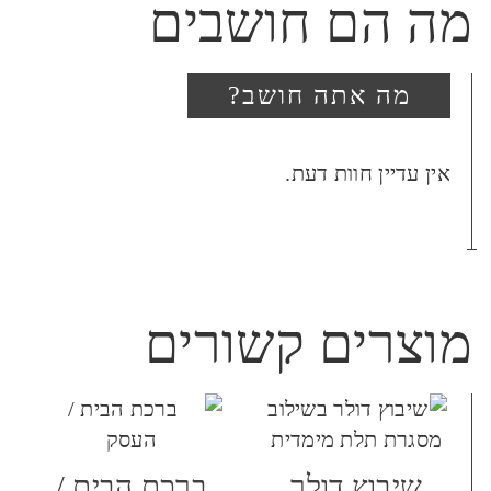
מה הם חושבים
מה אתה חושב?
היה הראשון לכתוב סקירה
אין עדיין חוות דעת.
“שיבוץ בד ממעיל ספר תורה
במסגרת מפוארת”
האימייל לא יוצג באתר.
שדות החובה מסומנים
*
מוצרים קשורים
הביקורת שלך
*
שיבוץ דולר
ברכת הבית /