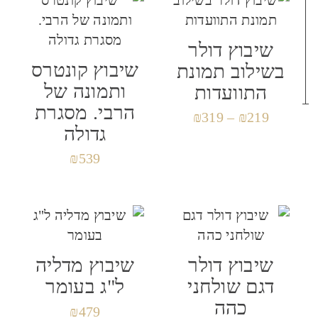
שיבוץ דולר
שם
*
שיבוץ קונטרס
בשילוב תמונת
ותמונה של
התוועדות
הרבי. מסגרת
₪
319
–
₪
219
אימייל
*
גדולה
₪
539
שמור בדפדפן זה את השם, האימייל והאתר שלי
לפעם הבאה שאגיב.
שיבוץ דולר
שיבוץ מדליה
דגם שולחני
ל"ג בעומר
כהה
₪
479