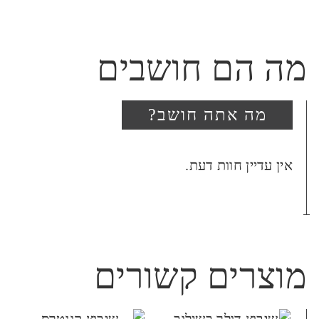
מה הם חושבים
מה אתה חושב?
היה הראשון לכתוב סקירה
אין עדיין חוות דעת.
“שיבוץ קונטרס ודולר
במסגרת גדולה”
האימייל לא יוצג באתר.
שדות החובה מסומנים
*
מוצרים קשורים
הביקורת שלך
*