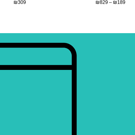
₪
309
₪
829
–
₪
189