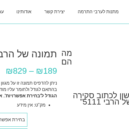
מתנות לערבי התרמה
יצירת קשר
אודותינו
עג
מה
תמונה של הרבי 11
הם
₪
829
–
₪
189
ניתן להדפיס תמונה זו על מגוון
בהתאם לגודל ולחומר עליו מו
ון לכתוב סקירה
הגודל ל'בחירת אפשרויות'. א
רבי 5111”
מק"ט:
אין מידע
חומר