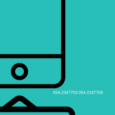
054-2347703
054-2187708