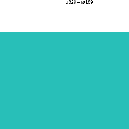
₪
829
–
₪
189