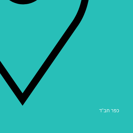
כפר חב"ד