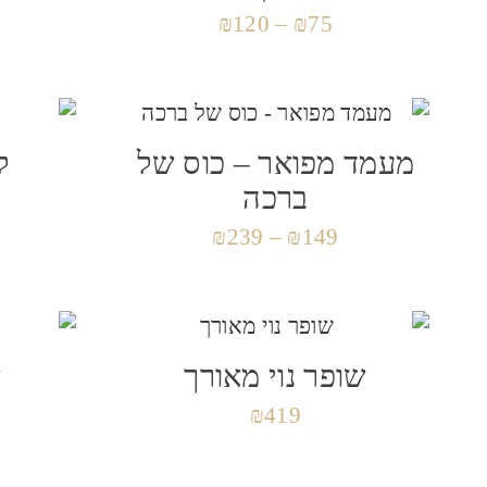
₪
120
–
₪
75
מעמד מפואר – כוס של
ק
ברכה
₪
239
–
₪
149
שופר נוי מאורך
ש
₪
419