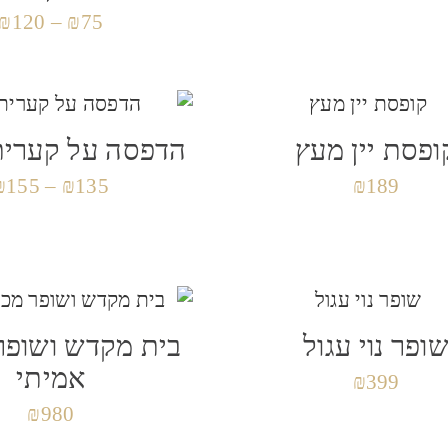
₪
120
–
₪
75
ופסת יין מעץ
הדפסה על קערית
₪
155
–
₪
135
₪
189
ופר נוי עגול
בית מקדש ושופר
אמיתי
₪
399
₪
980