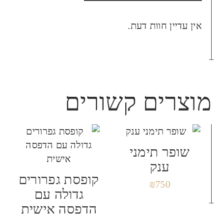
היה הראשון לכתוב סקירה
אין עדיין חוות דעת.
“קופסת יין מעץ כפולה”
האימייל לא יוצג באתר.
שדות החובה מסומנים
*
הביקורת שלך
*
מוצרים קשורים
שופר תימני
שם
*
ענק
קופסת גפרורים
₪
750
גדולה עם
אימייל
*
הדפסה אישית