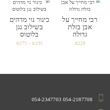
רבי מחייך על
כינור נוי מדהים
אבן בזלת
בשילוב נגן
גדולה
בלוטוס
₪
275
–
₪
235
₪
229
054-2347703
054-2187708