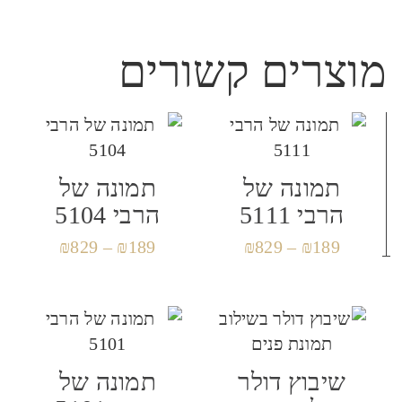
הביקורת שלך
*
מוצרים קשורים
שם
*
תמונה של
תמונה של
הרבי 5111
הרבי 5104
₪
829
–
₪
189
₪
829
–
₪
189
אימייל
*
שמור בדפדפן זה את השם, האימייל והאתר שלי
שיבוץ דולר
תמונה של
לפעם הבאה שאגיב.